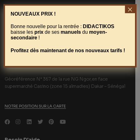
×
NOUVEAUX PRIX !
Bonne nouvelle pour la rentrée :
DIDACTIKOS
baisse les
prix
de ses
manuels
du
moyen-
secondaire
!
Profitez dès maintenant de nos nouveaux tarifs !
Géoréférence N° 367 de la rue NG Ngor,en face
supermarché Casino (zone 15 almadies) Dakar – Sénégal
NOTRE POSITION SUR LA CARTE
Besoin D'aide