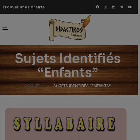
Trouver une librairie
Sujets Identifiés
“enfants”
ACCUEIL
SUJETS IDENTIFIÉS “ENFANTS”