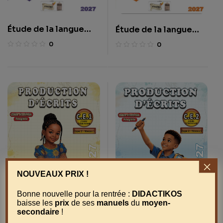
Étude de la langue
Étude de la langue
CM1
CM2
0
0
×
NOUVEAUX PRIX !
Bonne nouvelle pour la rentrée :
DIDACTIKOS
baisse les
prix
de ses
manuels
du
moyen-
secondaire
!