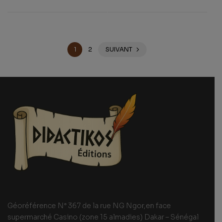
sur 5
1
2
SUIVANT
Géoréférence N° 367 de la rue NG Ngor,en face
supermarché Casino (zone 15 almadies) Dakar – Sénégal