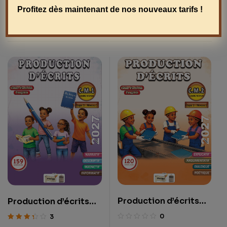
Production d’écrits
Production d’écrits
Profitez dès maintenant de nos nouveaux tarifs !
CE2
CE1
1
0
Note
5.00
sur
5
Production d’écrits
Production d’écrits
CM2
CM1
0
3
Note
3.33