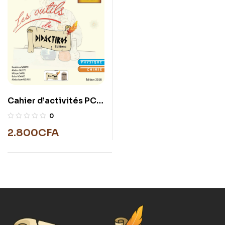
Cahier d’activités PC
3éme
0
2.800
CFA