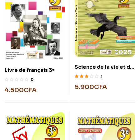
Science de la vie et de
Livre de français 3ᵉ
la terre 3éme
1
0
Note
5.900
CFA
3.00
4.500
CFA
sur 5