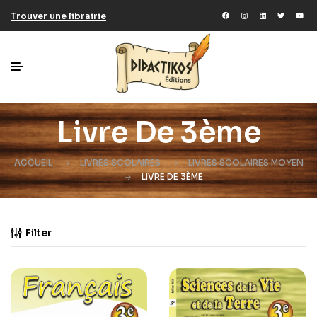
Trouver une librairie
Livre De 3ème
ACCUEIL
LIVRES SCOLAIRES
LIVRES SCOLAIRES MOYEN
LIVRE DE 3ÈME
Filter