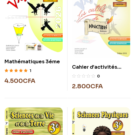
Mathématiques 3éme
Cahier d’activités
1
mathématiques 3éme
0
Note
5.00
sur
4.500
CFA
5
2.800
CFA