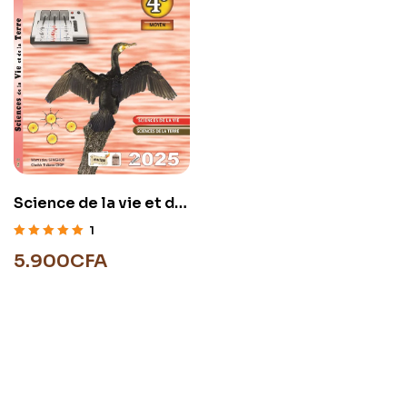
Science de la vie et de
la terre 4éme
1
Note
5.00
sur
5.900
CFA
5