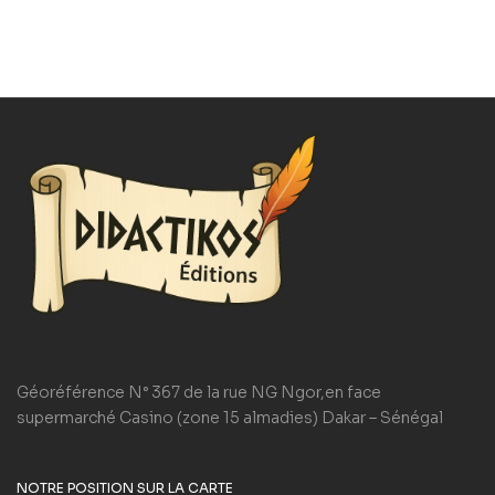
Géoréférence N° 367 de la rue NG Ngor,en face
supermarché Casino (zone 15 almadies) Dakar – Sénégal
NOTRE POSITION SUR LA CARTE