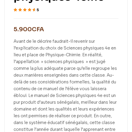
5
Noté
5
4.60
sur 5 basé
sur
5.900
CFA
notations
client
Avant de le décrire faudrait-il revenir sur
l’explication du choix de Sciences physiques 4e en
lieu et place de Physique-Chimie. En réalité,
l’appellation » sciences physiques » est jugé
comme la plus adéquate parce qu’elle regroupe les
deux manières enseignées dans cette classe. Au-
delà de ses considérations formelles, la qualité du
contenu de ce manuel de l’élève vous laissera
ébloui. Le manuel de Sciences physiques 4e est un
pur produit d’auteurs sénégalais, meilleur dans leur
domaine et dont les qualités et leurs expériences
les ont permises de réaliser ce produit. En outre,
dans le système éducatif sénégalais, cette classe
constitue l’année durant laquelle l’apprenant entre