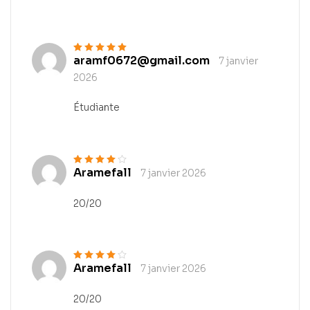
aramf0672@gmail.com
7 janvier
Note
5
sur 5
2026
Étudiante
Aramefall
7 janvier 2026
Note
4
sur
5
20/20
Aramefall
7 janvier 2026
Note
4
sur
5
20/20