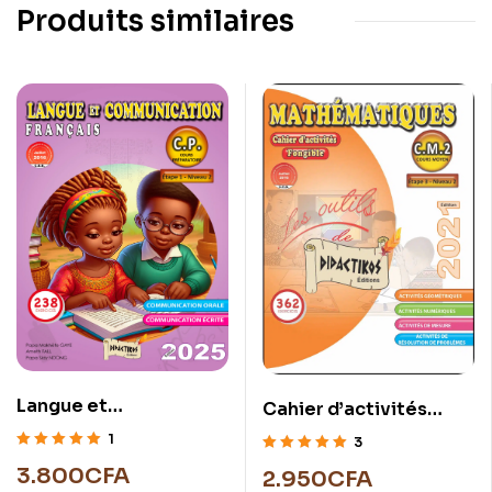
Produits similaires
Langue et
Cahier d’activités
communication C.P.
mathématiques C.M.2
1
3
Note
5.00
sur
Note
5.00
sur
3.800
CFA
2.950
CFA
5
5