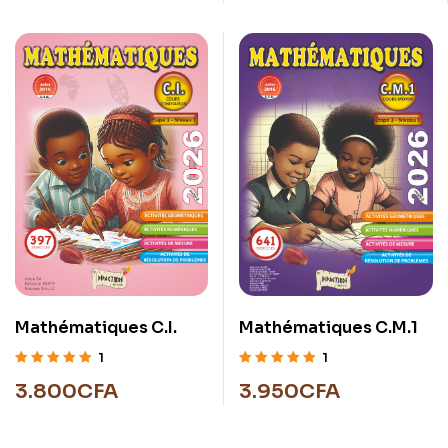
Mathématiques C.I.
Mathématiques C.M.1
1
1
Note
5.00
sur
Note
5.00
sur
3.800
CFA
3.950
CFA
5
5