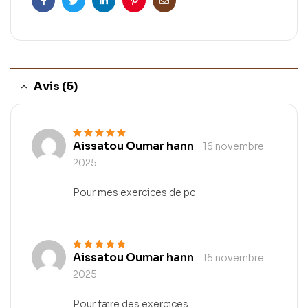
Facebook
Twitter
Linkedin
Pinterest
Email
Avis (5)
Aissatou Oumar hann
16 novembre
Note
5
sur 5
2025
Pour mes exercices de pc
Aissatou Oumar hann
16 novembre
Note
5
sur 5
2025
Pour faire des exercices