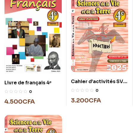
Cahier d’activités SVT
Livre de français 4ᵉ
4éme
0
0
3.200
CFA
4.500
CFA