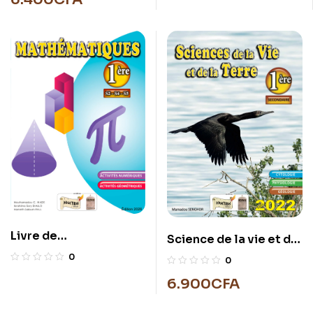
Livre de
Science de la vie et de
Mathématiques 1ʳᵉ
la terre 1ʳᵉ
0
0
6.900
CFA