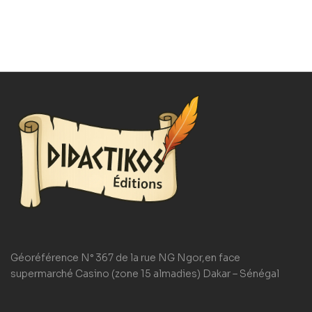
Géoréférence N° 367 de la rue NG Ngor,en face
supermarché Casino (zone 15 almadies) Dakar – Sénégal