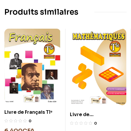
Produits similaires
Livre de Français Tlᵉ
Livre de
Mathématiques Tlᵉ
0
0
6.400
CFA