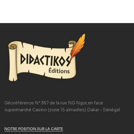
Géoréférence N° 367 de la rue NG Ngor,en face
supermarché Casino (zone 15 almadies) Dakar – Sénégal
NOTRE POSITION SUR LA CARTE