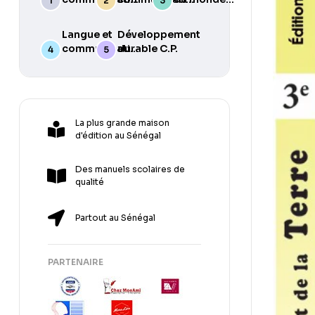
C.M.1
Arabe C.E.2
C.M.1
Langue et
Développement
communication
durable C.P.
Arabe C.M.2
La plus grande maison
d'édition au Sénégal
Des manuels scolaires de
qualité
Partout au Sénégal
PARTENAIRE