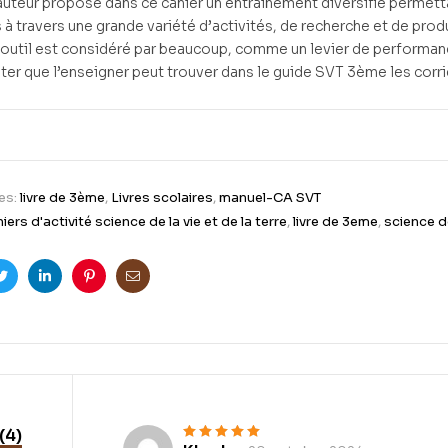
auteur propose dans ce cahier un entrainement diversifié permett
 à travers une grande variété d’activités, de recherche et de prod
 l’outil est considéré par beaucoup, comme un levier de performanc
noter que l’enseigner peut trouver dans le guide SVT 3ème les corr
es:
livre de 3ème
,
Livres scolaires
,
manuel-CA SVT
iers d'activité science de la vie et de la terre
,
livre de 3eme
,
science de
ook
Twitter
Linkedin
Pinterest
Email
(4)