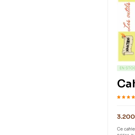
EN STO
Cah
Noté
4
5.00
s
5 basé su
notations
3.200
client
Ce cahie