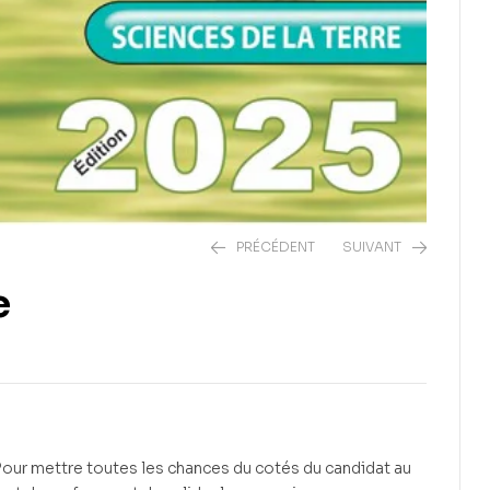
PRÉCÉDENT
SUIVANT
e
5.900
CFA
3.200
CFA
 Pour mettre toutes les chances du cotés du candidat au