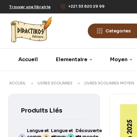
+221 33 820 29 99
Trouver une librairie
Categories
Accueil
Elementaire
Moyen
ACCUEIL
LIVRES SCOLAIRES
LIVRES SCOLAIRES MOYEN
Produits Liés
Langue et
Langue et
Découverte
communication
communication
du monde