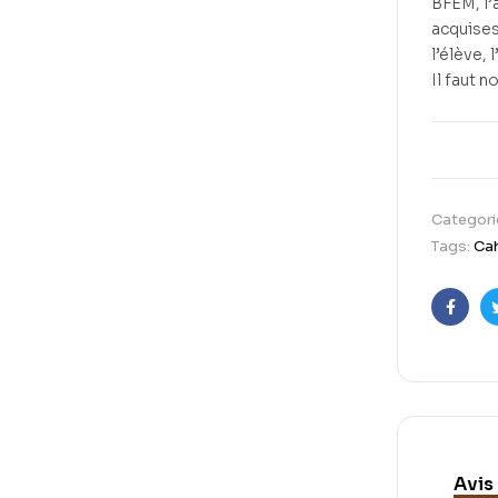
BFEM, l’
acquises
l’élève,
Il faut 
Categori
Tags:
Cah
Faceb
Avis 