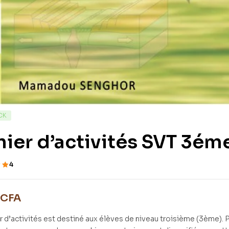
CK
ier d’activités SVT 3ém
4
ur
r
CFA
r d’activités est destiné aux élèves de niveau troisième (3ème).