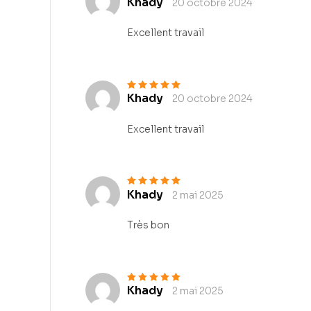
Khady
20 octobre 2024
Note
5
sur 5
Excellent travail
Khady
20 octobre 2024
Note
5
sur 5
Excellent travail
Khady
2 mai 2025
Note
5
sur 5
Très bon
Khady
2 mai 2025
Note
5
sur 5